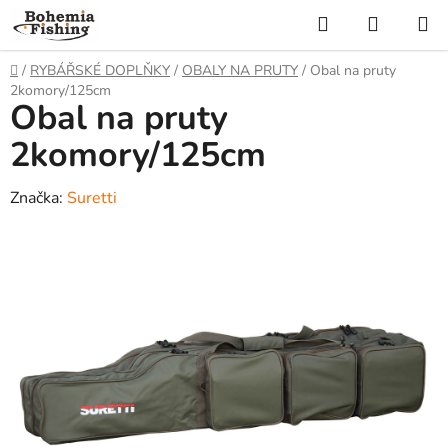
Přejít
Hledat
NÁKUP
na
KOŠÍK
obsah
Domů
/
RYBÁŘSKÉ DOPLŇKY
/
OBALY NA PRUTY
/
Obal na pruty
2komory/125cm
Obal na pruty
2komory/125cm
Značka:
Suretti