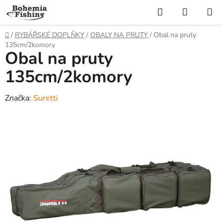
Přejít
Hledat
NÁKUP
na
KOŠÍK
obsah
Domů
/
RYBÁŘSKÉ DOPLŇKY
/
OBALY NA PRUTY
/
Obal na pruty
135cm/2komory
Obal na pruty
135cm/2komory
Značka:
Suretti