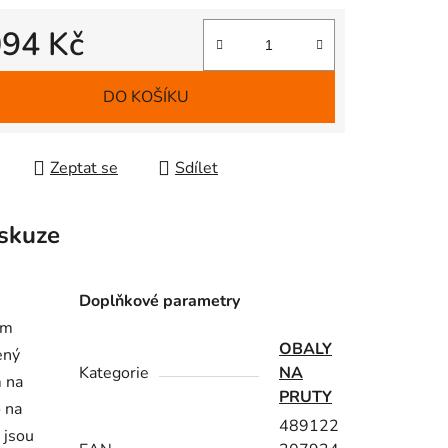
094 Kč
 cena:
DO KOŠÍKU
Zeptat se
Sdílet
skuze
Doplňkové parametry
cm
OBALY
ený
Kategorie
NA
m na
PRUTY
 na
489122
 jsou