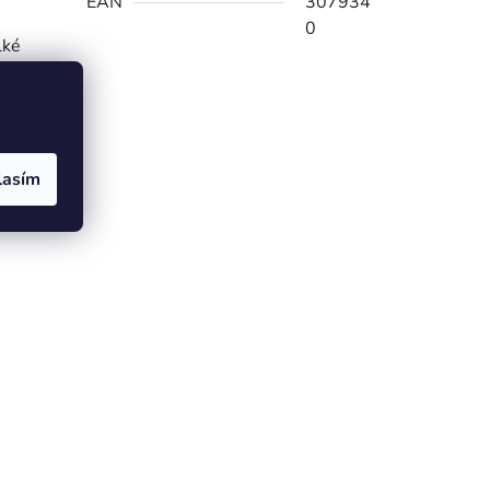
EAN
307934
0
lké
ovázek
iálu,
lasím