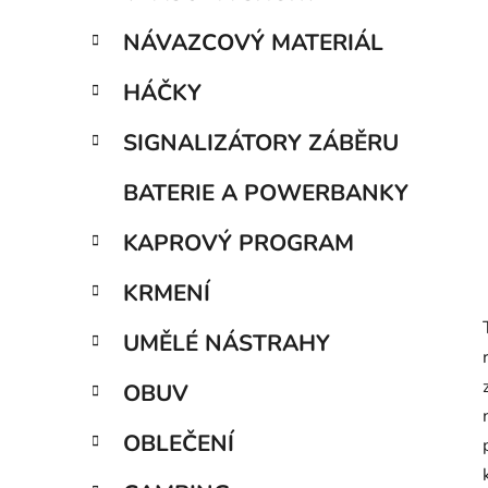
í
p
NÁVAZCOVÝ MATERIÁL
a
n
HÁČKY
e
SIGNALIZÁTORY ZÁBĚRU
l
BATERIE A POWERBANKY
KAPROVÝ PROGRAM
KRMENÍ
UMĚLÉ NÁSTRAHY
OBUV
OBLEČENÍ