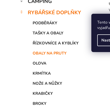
CAMPING
RYBÁŘSKÉ DOPLŇKY
Tento 
PODBĚRÁKY
vyjadřu
TAŠKY A OBALY
Nast
ŘÍZKOVNÍCE A KYBLÍKY
OBALY NA PRUTY
OLOVA
KRMÍTKA
NOŽE A NŮŽKY
KRABIČKY
BROKY