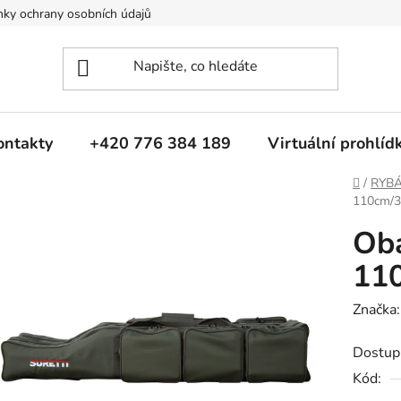
ky ochrany osobních údajů
ontakty
+420 776 384 189
Virtuální prohlíd
Domů
/
RYB
110cm/
Oba
11
Značka
Dostup
Kód: