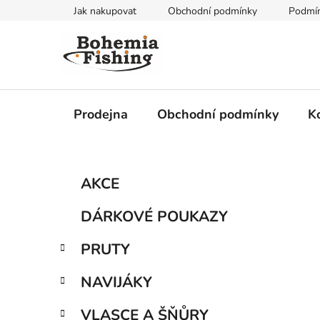
Přejít
Jak nakupovat
Obchodní podmínky
Podmín
na
obsah
Prodejna
Obchodní podmínky
K
P
K
Přeskočit
AKCE
a
kategorie
o
t
s
DÁRKOVÉ POUKAZY
e
t
g
r
PRUTY
o
a
r
NAVIJÁKY
i
n
e
n
VLASCE A ŠŇŮRY