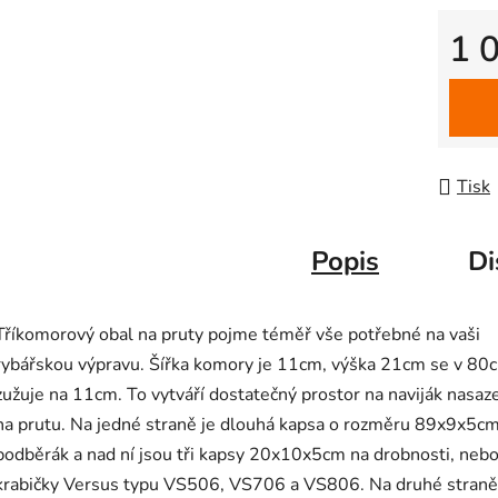
1 
Měrná
Tisk
Popis
Di
Tříkomorový obal na pruty pojme téměř vše potřebné na vaši
rybářskou výpravu. Šířka komory je 11cm, výška 21cm se v 80
zužuje na 11cm. To vytváří dostatečný prostor na naviják nasaz
na prutu. Na jedné straně je dlouhá kapsa o rozměru 89x9x5c
podběrák a nad ní jsou tři kapsy 20x10x5cm na drobnosti, nebo
krabičky Versus typu VS506, VS706 a VS806. Na druhé straně