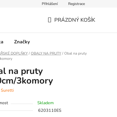
Přihlášení
Registrace
PRÁZDNÝ KOŠÍK
NÁKUPNÍ
KOŠÍK
ka
Značky
ÁŘSKÉ DOPLŇKY
/
OBALY NA PRUTY
/
Obal na pruty
3komory
l na pruty
0cm/3komory
:
Suretti
nost
Skladem
6203110ES