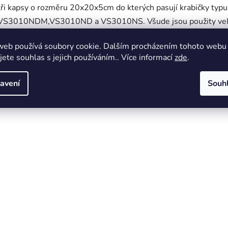
tři kapsy o rozměru 20x20x5cm do kterých pasují krabičky typu
VS3010NDM,VS3010ND a VS3010NS. Všude jsou použity ve
pevné zipy s dvěma jezdci, které mají místo kovové rukojeti pr
web používá soubory cookie. Dalším procházením tohoto webu
s plastovým gripem. Obal je ušit z pevného Nylon Oxford mater
jete souhlas s jejich používáním.. Více informací
zde
.
který je velmi pevný a odolný.
avení
Souh