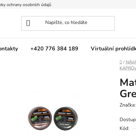
ky ochrany osobních údajů
ontakty
+420 776 384 189
Virtuální prohlíd
Domů
/
NÁV
KAPRO
Ma
Gre
Značka
Dostup
Kód: