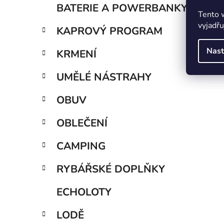
BATERIE A POWERBANKY
Tento 
vyjadřu
KAPROVÝ PROGRAM
Nast
KRMENÍ
UMĚLÉ NÁSTRAHY
OBUV
OBLEČENÍ
CAMPING
RYBÁŘSKÉ DOPLŇKY
ECHOLOTY
LODĚ