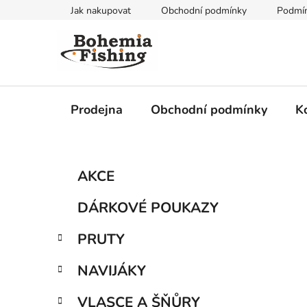
Přejít
Jak nakupovat
Obchodní podmínky
Podmín
na
obsah
Prodejna
Obchodní podmínky
K
P
K
Přeskočit
AKCE
a
kategorie
o
t
s
DÁRKOVÉ POUKAZY
e
t
g
r
PRUTY
o
a
r
NAVIJÁKY
i
n
e
n
VLASCE A ŠŇŮRY