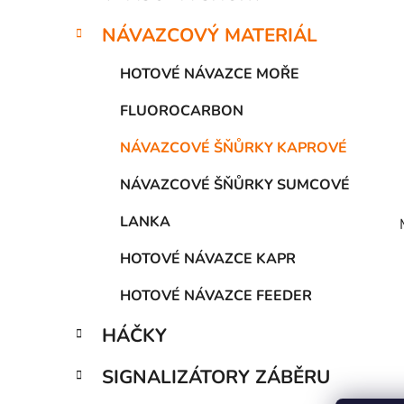
í
p
NÁVAZCOVÝ MATERIÁL
a
n
HOTOVÉ NÁVAZCE MOŘE
e
FLUOROCARBON
l
NÁVAZCOVÉ ŠŇŮRKY KAPROVÉ
NÁVAZCOVÉ ŠŇŮRKY SUMCOVÉ
LANKA
HOTOVÉ NÁVAZCE KAPR
HOTOVÉ NÁVAZCE FEEDER
HÁČKY
SIGNALIZÁTORY ZÁBĚRU