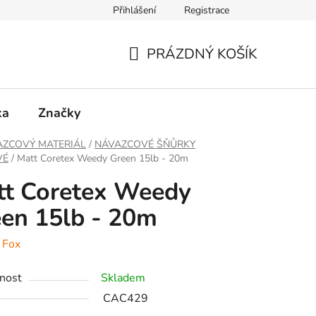
Přihlášení
Registrace
PRÁZDNÝ KOŠÍK
NÁKUPNÍ
KOŠÍK
ka
Značky
AZCOVÝ MATERIÁL
/
NÁVAZCOVÉ ŠŇŮRKY
VÉ
/
Matt Coretex Weedy Green 15lb - 20m
tt Coretex Weedy
en 15lb - 20m
:
Fox
nost
Skladem
CAC429