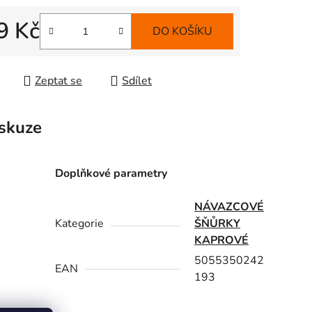
9 Kč
DO KOŠÍKU
 cena:
Zeptat se
Sdílet
skuze
Doplňkové parametry
NÁVAZCOVÉ
Kategorie
ŠŇŮRKY
KAPROVÉ
5055350242
EAN
193