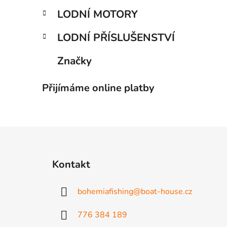
LODNÍ MOTORY
LODNÍ PŘÍSLUŠENSTVÍ
Značky
Přijímáme online platby
Z
á
Kontakt
p
a
bohemiafishing
@
boat-house.cz
t
í
776 384 189