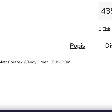
43
Měrná
Tisk
Popis
Di
Matt Coretex Weedy Green 15lb - 20m