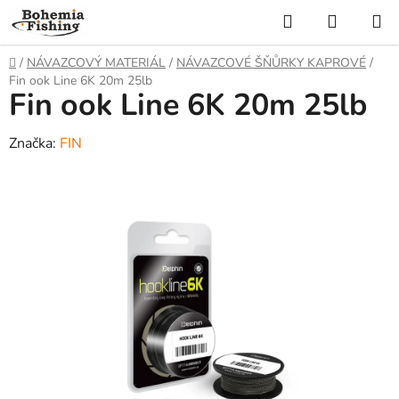
Přejít
Hledat
NÁKUP
na
KOŠÍK
obsah
Domů
/
NÁVAZCOVÝ MATERIÁL
/
NÁVAZCOVÉ ŠŇŮRKY KAPROVÉ
/
Fin ook Line 6K 20m 25lb
Fin ook Line 6K 20m 25lb
Značka:
FIN