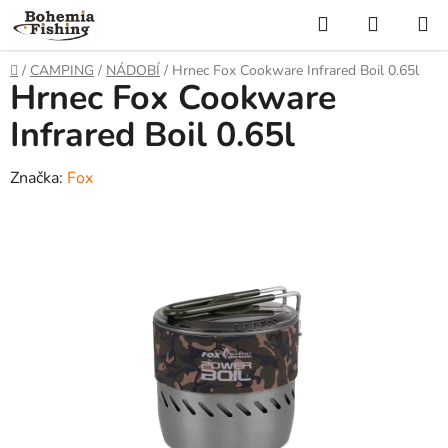
Přejít
Hledat
NÁKUP
na
KOŠÍK
obsah
Domů
/
CAMPING
/
NÁDOBÍ
/
Hrnec Fox Cookware Infrared Boil 0.65l
Hrnec Fox Cookware
Infrared Boil 0.65l
Značka:
Fox