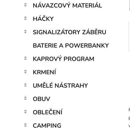
p
NÁVAZCOVÝ MATERIÁL
a
n
HÁČKY
e
SIGNALIZÁTORY ZÁBĚRU
l
BATERIE A POWERBANKY
KAPROVÝ PROGRAM
KRMENÍ
UMĚLÉ NÁSTRAHY
OBUV
OBLEČENÍ
CAMPING