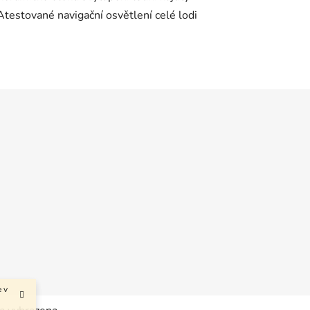
Atestované navigační osvětlení celé lodi
 v