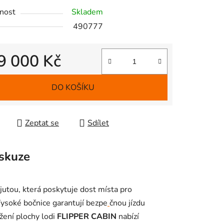
nost
Skladem
490777
9 000 Kč
 cena:
DO KOŠÍKU
Zeptat se
Sdílet
skuze
jutou, která poskytuje dost místa pro
ysoké bočnice garantují bezpe
čnou jízdu
žení plochy lodi
FLIPPER CABIN
nabízí