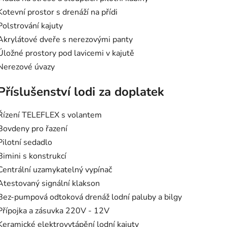
Kotevní prostor s drenáží na přídi
Polstrování kajuty
Akrylátové dveře s nerezovými panty
Úložné prostory pod lavicemi v kajutě
Nerezové úvazy
Příslušenství lodi za doplatek
Řízení TELEFLEX s volantem
Bovdeny pro řazení
Pilotní sedadlo
Bimini s konstrukcí
Centrální uzamykatelný vypínač
Atestovaný signální klakson
Bez-pumpová odtoková drenáž lodní paluby a bilgy
Přípojka a zásuvka 220V - 12V
Keramické elektrovytápění lodní kajuty