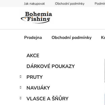
Přejít
Jak nakupovat
Obchodní podmínky
Podmín
na
obsah
Prodejna
Obchodní podmínky
K
P
K
Přeskočit
AKCE
a
kategorie
o
t
s
DÁRKOVÉ POUKAZY
e
t
g
r
PRUTY
o
a
r
NAVIJÁKY
i
n
e
n
VLASCE A ŠŇŮRY
í