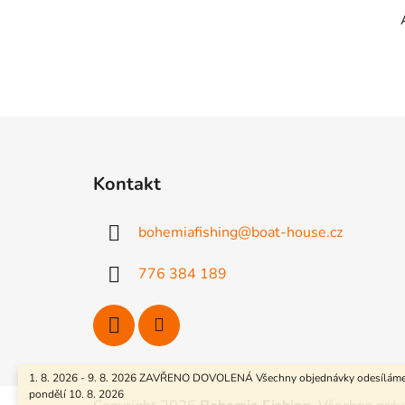
Z
á
Kontakt
p
a
bohemiafishing
@
boat-house.cz
t
í
776 384 189
1. 8. 2026 - 9. 8. 2026 ZAVŘENO DOVOLENÁ Všechny objednávky odesíláme
pondělí 10. 8. 2026