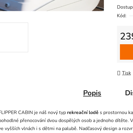
Dostup
Kód:
23
Měrná
Tisk
Popis
Di
FLIPPER CABIN je náš nový typ
rekreační lodě
s prostornou ka
pohodlné přenocování dvou dospělých osob a jednoho dítěte. V
ve vyšších vlnách i s dětmi na palubě. Nadčasový design a rozvr