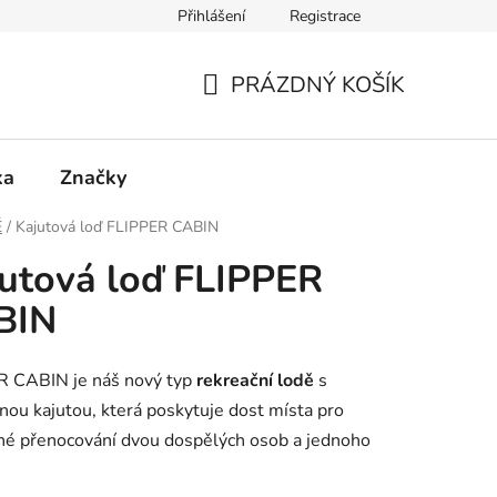
Přihlášení
Registrace
PRÁZDNÝ KOŠÍK
NÁKUPNÍ
KOŠÍK
ka
Značky
Ě
/
Kajutová loď FLIPPER CABIN
utová loď FLIPPER
BIN
R CABIN je náš nový typ
rekreační lodě
s
nou kajutou, která poskytuje dost místa pro
né přenocování dvou dospělých osob a jednoho