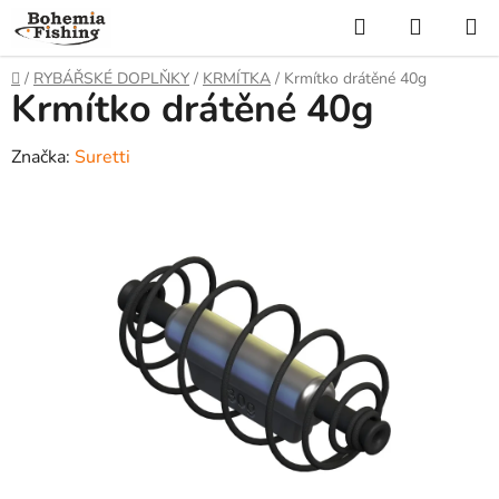
Přejít
Hledat
NÁKUP
na
KOŠÍK
obsah
Domů
/
RYBÁŘSKÉ DOPLŇKY
/
KRMÍTKA
/
Krmítko drátěné 40g
Krmítko drátěné 40g
Značka:
Suretti