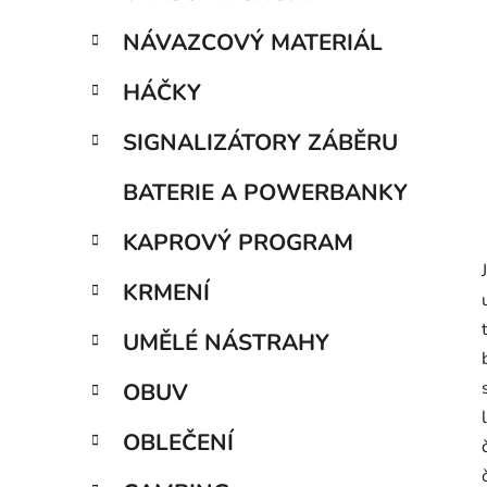
í
p
NÁVAZCOVÝ MATERIÁL
a
n
HÁČKY
e
SIGNALIZÁTORY ZÁBĚRU
l
BATERIE A POWERBANKY
KAPROVÝ PROGRAM
KRMENÍ
UMĚLÉ NÁSTRAHY
OBUV
OBLEČENÍ