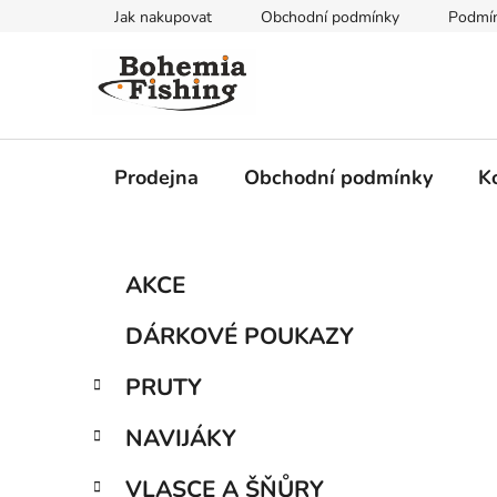
Přejít
Jak nakupovat
Obchodní podmínky
Podmín
na
obsah
Prodejna
Obchodní podmínky
K
P
K
Přeskočit
AKCE
a
kategorie
o
t
s
DÁRKOVÉ POUKAZY
e
t
g
r
PRUTY
o
a
r
NAVIJÁKY
i
n
e
n
VLASCE A ŠŇŮRY