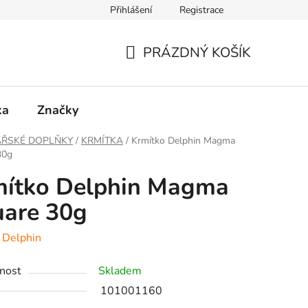
Přihlášení
Registrace
PRÁZDNÝ KOŠÍK
NÁKUPNÍ
KOŠÍK
ka
Značky
ÁŘSKÉ DOPLŇKY
/
KRMÍTKA
/
Krmítko Delphin Magma
30g
mítko Delphin Magma
uare 30g
:
Delphin
nost
Skladem
101001160