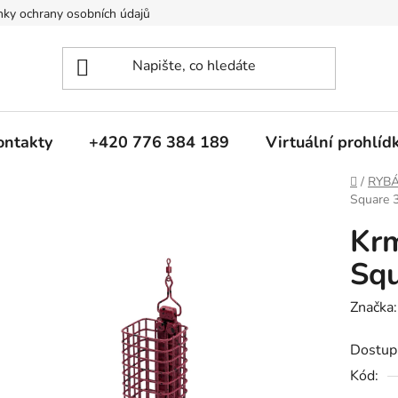
ky ochrany osobních údajů
ontakty
+420 776 384 189
Virtuální prohlíd
Domů
/
RYB
Square 
Kr
Sq
Značka
Dostup
Kód: