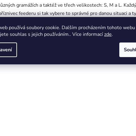
různých gramážích a taktéž ve třech velikostech: S, M a L. Každ
příznivec feederu si tak vybere to správné pro danou situaci a t
vody. Technické parametry: Velikost košíku S: 35x28x25mm
web používá soubory cookie. Dalším procházením tohoto webu
Velikost košíku M: 49x31x29mm Velikost košíku L: 52x33x3
jete souhlas s jejich používáním.. Více informací
zde
.
avení
Souh