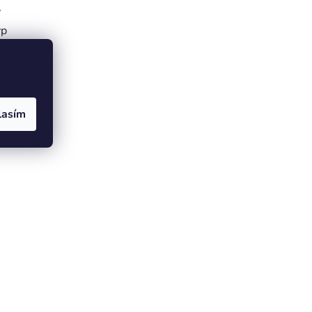
ý
yp
0mm
lasím