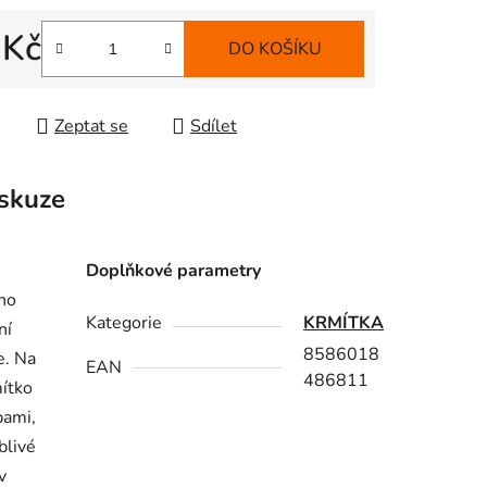
 Kč
DO KOŠÍKU
 cena:
Zeptat se
Sdílet
skuze
Doplňkové parametry
ho
Kategorie
KRMÍTKA
ní
8586018
e. Na
EAN
486811
mítko
bami,
blivé
v