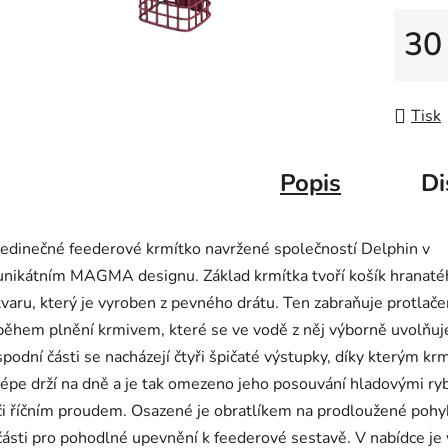
30
Měrná
Tisk
Popis
Di
Jedinečné feederové krmítko navržené společností Delphin v
unikátním MAGMA designu. Základ krmítka tvoří košík hranaté
tvaru, který je vyroben z pevného drátu. Ten zabraňuje protlače
během plnění krmivem, které se ve vodě z něj výborně uvolňuj
spodní části se nacházejí čtyři špičaté výstupky, díky kterým kr
lépe drží na dně a je tak omezeno jeho posouvání hladovými ry
či říčním proudem. Osazené je obratlíkem na prodloužené pohy
části pro pohodlné upevnění k feederové sestavě. V nabídce je 