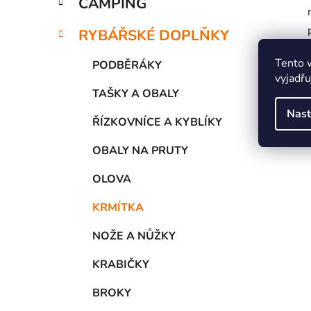
CAMPING
RYBÁŘSKÉ DOPLŇKY
Tento 
PODBĚRÁKY
vyjadřu
TAŠKY A OBALY
Nast
ŘÍZKOVNÍCE A KYBLÍKY
OBALY NA PRUTY
OLOVA
KRMÍTKA
NOŽE A NŮŽKY
KRABIČKY
BROKY