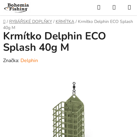
Přejít
Hledat
NÁKUP
na
KOŠÍK
obsah
Domů
/
RYBÁŘSKÉ DOPLŇKY
/
KRMÍTKA
/
Krmítko Delphin ECO Splash
40g M
Krmítko Delphin ECO
Splash 40g M
Značka:
Delphin