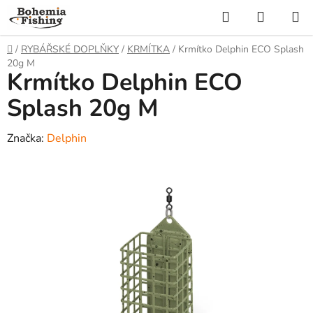
Přejít
Hledat
NÁKUP
na
KOŠÍK
obsah
Domů
/
RYBÁŘSKÉ DOPLŇKY
/
KRMÍTKA
/
Krmítko Delphin ECO Splash
20g M
Krmítko Delphin ECO
Splash 20g M
Značka:
Delphin