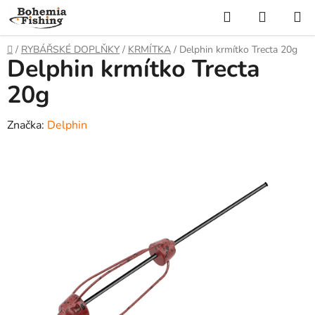
Přejít
Hledat
NÁKUP
na
KOŠÍK
obsah
Domů
/
RYBÁŘSKÉ DOPLŇKY
/
KRMÍTKA
/
Delphin krmítko Trecta 20g
Delphin krmítko Trecta
20g
Značka:
Delphin