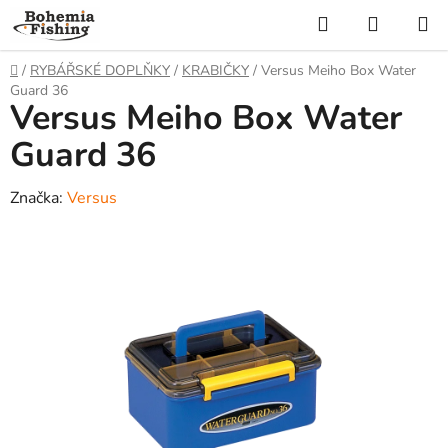
Přejít
Hledat
NÁKUP
na
KOŠÍK
obsah
Domů
/
RYBÁŘSKÉ DOPLŇKY
/
KRABIČKY
/
Versus Meiho Box Water
Guard 36
Versus Meiho Box Water
Guard 36
Značka:
Versus