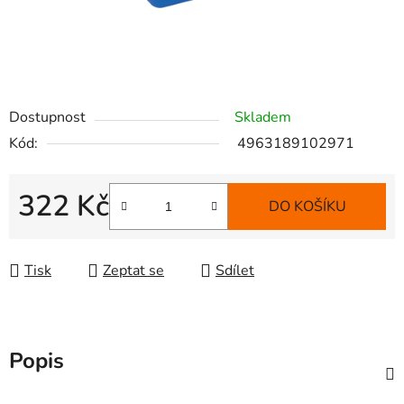
Dostupnost
Skladem
Kód:
4963189102971
322 Kč
DO KOŠÍKU
Měrná cena:
Tisk
Zeptat se
Sdílet
Popis