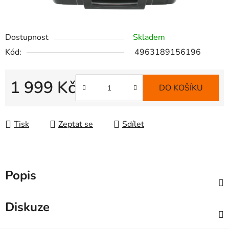
Dostupnost
Skladem
Kód:
4963189156196
1 999 Kč
DO KOŠÍKU
Měrná cena:
Tisk
Zeptat se
Sdílet
Popis
Diskuze