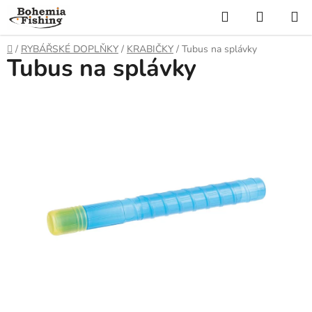
Přejít
Hledat
NÁKUP
na
KOŠÍK
obsah
Domů
/
RYBÁŘSKÉ DOPLŇKY
/
KRABIČKY
/
Tubus na splávky
Tubus na splávky