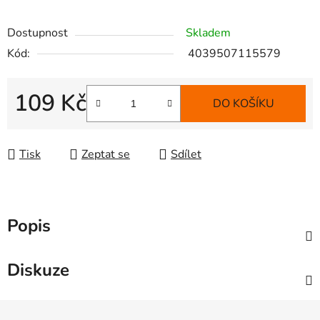
Dostupnost
Skladem
Kód:
4039507115579
109 Kč
DO KOŠÍKU
Měrná cena:
Tisk
Zeptat se
Sdílet
Popis
Diskuze
Z