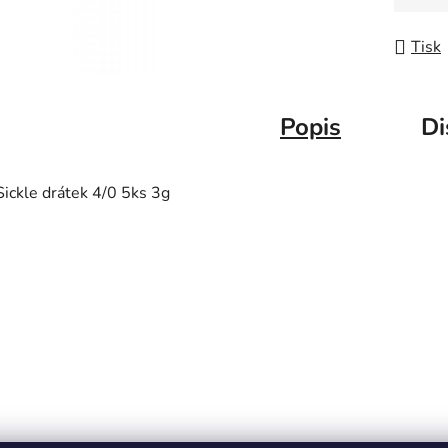
Měrná
Tisk
Popis
Di
Sickle drátek 4/0 5ks 3g