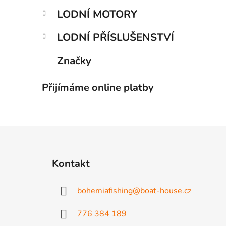
LODNÍ MOTORY
LODNÍ PŘÍSLUŠENSTVÍ
Značky
Přijímáme online platby
Z
á
Kontakt
p
a
bohemiafishing
@
boat-house.cz
t
í
776 384 189