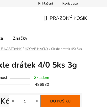
Přihlášení
Registrace
PRÁZDNÝ KOŠÍK
NÁKUPNÍ
KOŠÍK
ka
Značky
LÉ NÁSTRAHY
/
JIGOVÉ HÁČKY
/
Sickle drátek 4/0 5ks
kle drátek 4/0 5ks 3g
nost
Skladem
486980
 Kč
DO KOŠÍKU