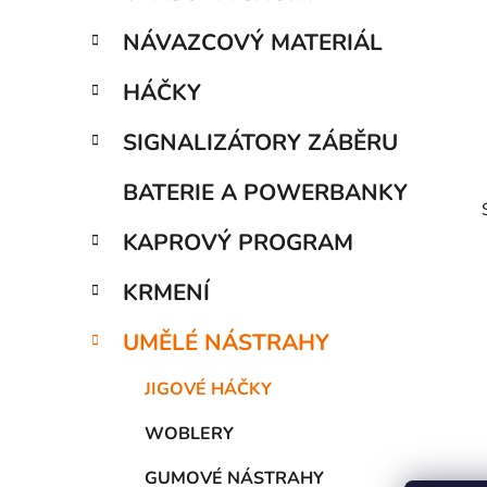
í
p
NÁVAZCOVÝ MATERIÁL
a
n
HÁČKY
e
SIGNALIZÁTORY ZÁBĚRU
l
BATERIE A POWERBANKY
KAPROVÝ PROGRAM
KRMENÍ
UMĚLÉ NÁSTRAHY
JIGOVÉ HÁČKY
WOBLERY
GUMOVÉ NÁSTRAHY