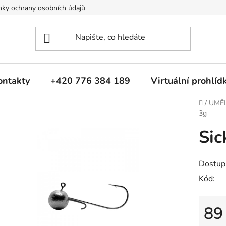
ky ochrany osobních údajů
ontakty
+420 776 384 189
Virtuální prohlíd
Domů
/
UMĚ
3g
Sic
Dostup
Kód:
89