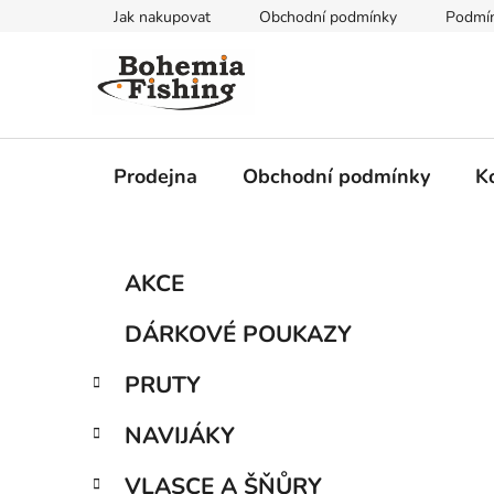
Přejít
Jak nakupovat
Obchodní podmínky
Podmín
na
obsah
Prodejna
Obchodní podmínky
K
P
K
Přeskočit
AKCE
a
kategorie
o
t
s
DÁRKOVÉ POUKAZY
e
t
g
r
PRUTY
o
a
r
NAVIJÁKY
i
n
e
n
VLASCE A ŠŇŮRY