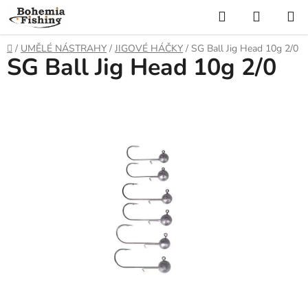
Přejít
Hledat
NÁKUP
na
KOŠÍK
obsah
Domů
/
UMĚLÉ NÁSTRAHY
/
JIGOVÉ HÁČKY
/
SG Ball Jig Head 10g 2/0
SG Ball Jig Head 10g 2/0