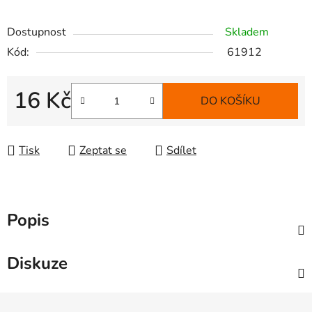
Dostupnost
Skladem
Kód:
61912
16 Kč
DO KOŠÍKU
Měrná cena:
Tisk
Zeptat se
Sdílet
Popis
Diskuze
Z