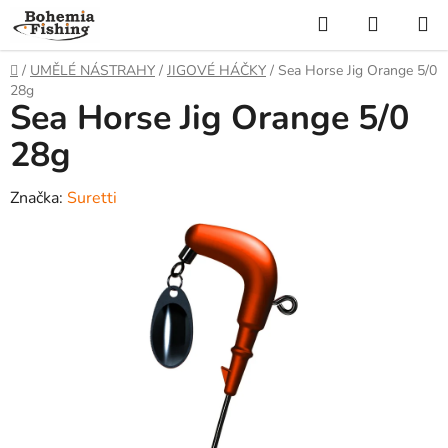
Přejít
Hledat
NÁKUP
na
KOŠÍK
obsah
Domů
/
UMĚLÉ NÁSTRAHY
/
JIGOVÉ HÁČKY
/
Sea Horse Jig Orange 5/0
28g
Sea Horse Jig Orange 5/0
28g
Značka:
Suretti