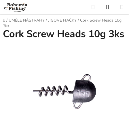
Přejít
Hledat
NÁKUP
na
KOŠÍK
obsah
Domů
/
UMĚLÉ NÁSTRAHY
/
JIGOVÉ HÁČKY
/
Cork Screw Heads 10g
3ks
Cork Screw Heads 10g 3ks