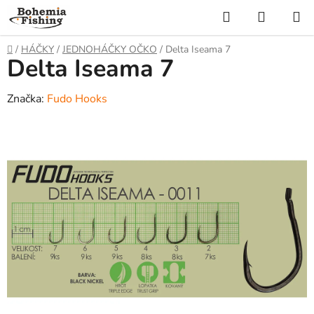
Přejít
Hledat
NÁKUP
na
KOŠÍK
obsah
Domů
/
HÁČKY
/
JEDNOHÁČKY OČKO
/
Delta Iseama 7
Delta Iseama 7
Značka:
Fudo Hooks