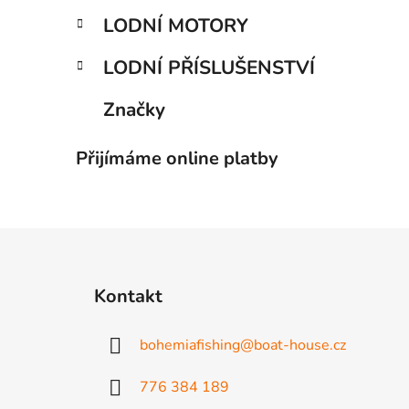
LODNÍ MOTORY
LODNÍ PŘÍSLUŠENSTVÍ
Značky
Přijímáme online platby
Z
á
Kontakt
p
a
bohemiafishing
@
boat-house.cz
t
í
776 384 189