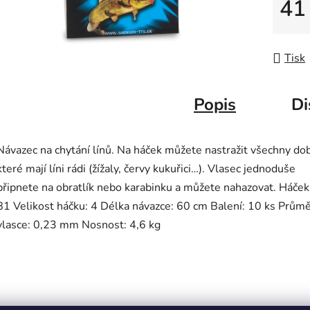
41
Měrná
Tisk
Popis
Di
Návazec na chytání línů. Na háček můžete nastražit všechny dob
které mají líni rádi (žížaly, červy kukuřici…). Vlasec jednoduše
připnete na obratlík nebo karabinku a můžete nahazovat. Háček
81 Velikost háčku: 4 Délka návazce: 60 cm Balení: 10 ks Prům
vlasce: 0,23 mm Nosnost: 4,6 kg