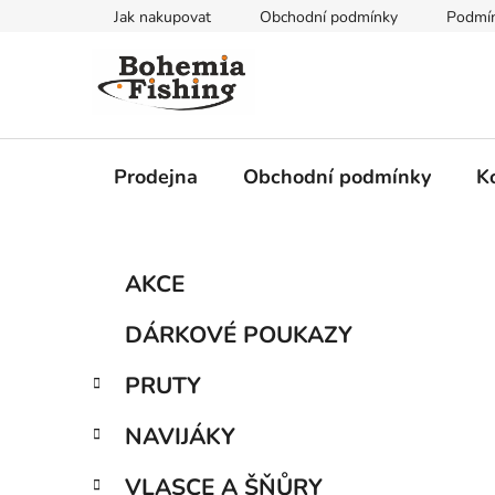
Přejít
Jak nakupovat
Obchodní podmínky
Podmín
na
obsah
Prodejna
Obchodní podmínky
K
P
K
Přeskočit
AKCE
a
kategorie
o
t
s
DÁRKOVÉ POUKAZY
e
t
g
r
PRUTY
o
a
r
NAVIJÁKY
i
n
e
n
VLASCE A ŠŇŮRY