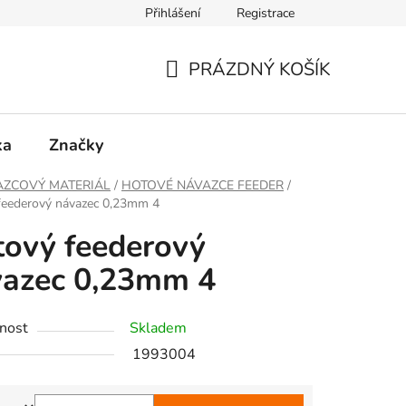
Přihlášení
Registrace
PRÁZDNÝ KOŠÍK
NÁKUPNÍ
KOŠÍK
ka
Značky
AZCOVÝ MATERIÁL
/
HOTOVÉ NÁVAZCE FEEDER
/
feederový návazec 0,23mm 4
ový feederový
vazec 0,23mm 4
nost
Skladem
1993004