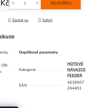
 Kč
DO KOŠÍKU
 cena:
Zeptat se
Sdílet
skuze
roty,
Doplňkové parametry
HOTOVÉ
: DB-
Kategorie
NÁVAZCE
ěr
FEEDER
4039507
EAN
264451