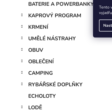
BATERIE A POWERBANKY
Tento 
vyjadřu
KAPROVÝ PROGRAM
Nast
KRMENÍ
UMĚLÉ NÁSTRAHY
OBUV
OBLEČENÍ
CAMPING
RYBÁŘSKÉ DOPLŇKY
ECHOLOTY
LODĚ