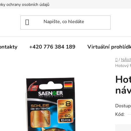
ky ochrany osobních údajů
ontakty
+420 776 384 189
Virtuální prohlíd
Domů
/
NÁV
Hotový 
Hot
ná
Dostup
Kód: