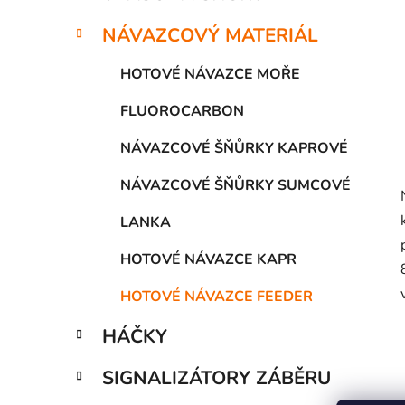
í
p
NÁVAZCOVÝ MATERIÁL
a
n
HOTOVÉ NÁVAZCE MOŘE
e
FLUOROCARBON
l
NÁVAZCOVÉ ŠŇŮRKY KAPROVÉ
NÁVAZCOVÉ ŠŇŮRKY SUMCOVÉ
LANKA
HOTOVÉ NÁVAZCE KAPR
HOTOVÉ NÁVAZCE FEEDER
HÁČKY
SIGNALIZÁTORY ZÁBĚRU