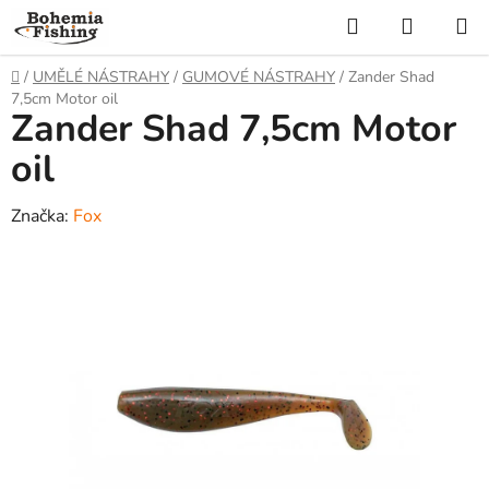
Přejít
Hledat
NÁKUP
na
KOŠÍK
obsah
Domů
/
UMĚLÉ NÁSTRAHY
/
GUMOVÉ NÁSTRAHY
/
Zander Shad
7,5cm Motor oil
Zander Shad 7,5cm Motor
oil
Značka:
Fox