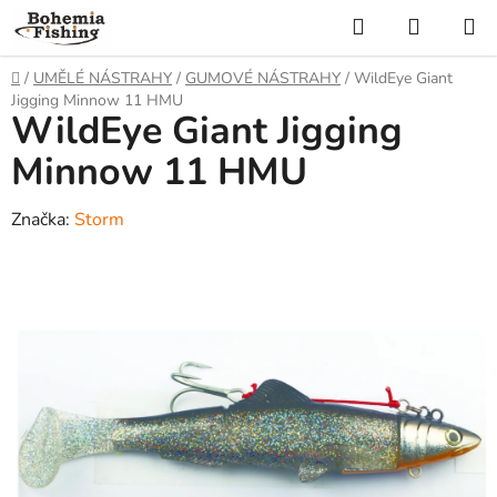
Přejít
Hledat
NÁKUP
na
KOŠÍK
obsah
Domů
/
UMĚLÉ NÁSTRAHY
/
GUMOVÉ NÁSTRAHY
/
WildEye Giant
Jigging Minnow 11 HMU
WildEye Giant Jigging
Minnow 11 HMU
Značka:
Storm