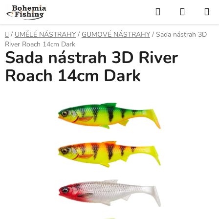
Přejít
Hledat
NÁKUP
na
KOŠÍK
obsah
Domů
/
UMĚLÉ NÁSTRAHY
/
GUMOVÉ NÁSTRAHY
/
Sada nástrah 3D
River Roach 14cm Dark
Sada nástrah 3D River
Roach 14cm Dark