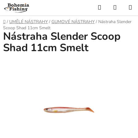
Přejít
Hledat
NÁKUP
na
KOŠÍK
obsah
Domů
/
UMĚLÉ NÁSTRAHY
/
GUMOVÉ NÁSTRAHY
/
Nástraha Slender
Scoop Shad 11cm Smelt
Nástraha Slender Scoop
Shad 11cm Smelt