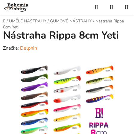
Přejít
Hledat
NÁKUP
na
KOŠÍK
obsah
Domů
/
UMĚLÉ NÁSTRAHY
/
GUMOVÉ NÁSTRAHY
/
Nástraha Rippa
8cm Yeti
Nástraha Rippa 8cm Yeti
Značka:
Delphin