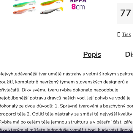
77
Měrná
Tisk
Popis
Di
Nejvyhledávanější tvar umělé nástrahy s velmi širokým spekt
použití, kompletně navržený týmem slovenských designérů a
přívlačářů. Díky svému tvaru rybka dokonale napodobuje
nejoblíbenější potravu dravců našich vod. Její pohyb ve vodě je
dokonalý ze dvou důvodů: 1. Správné tvarování a bezchybný p
proporcí těla 2. Odlití těla nástrahy ze směsi té nejvyšší kvality
Rybka má po celém těle jemnou strukturu a v páteřní části záře
díky kterým si můžete jednoduše vyměřit bod, kudy vést jigový