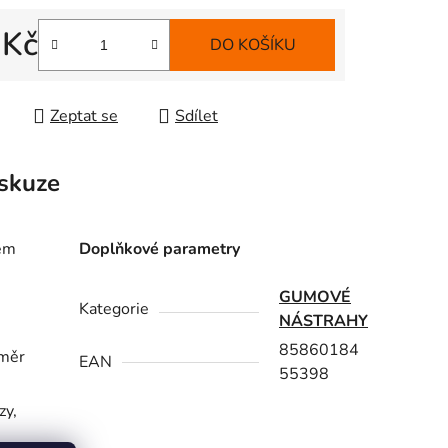
 Kč
DO KOŠÍKU
 cena:
Zeptat se
Sdílet
skuze
rem
Doplňkové parametry
GUMOVÉ
Kategorie
NÁSTRAHY
85860184
oměr
EAN
55398
zy,