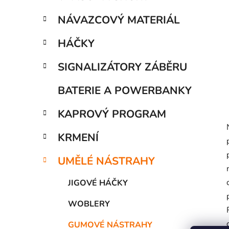
í
p
NÁVAZCOVÝ MATERIÁL
a
n
HÁČKY
e
SIGNALIZÁTORY ZÁBĚRU
l
BATERIE A POWERBANKY
KAPROVÝ PROGRAM
KRMENÍ
UMĚLÉ NÁSTRAHY
JIGOVÉ HÁČKY
WOBLERY
GUMOVÉ NÁSTRAHY