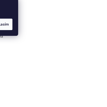
i
které
lasím
h
na