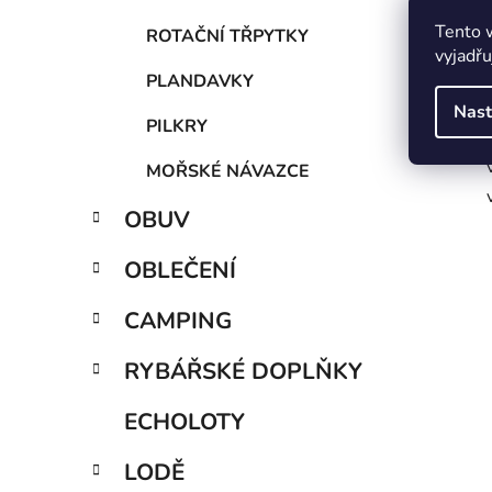
Tento 
ROTAČNÍ TŘPYTKY
vyjadřu
PLANDAVKY
Nast
PILKRY
MOŘSKÉ NÁVAZCE
OBUV
OBLEČENÍ
CAMPING
RYBÁŘSKÉ DOPLŇKY
ECHOLOTY
LODĚ