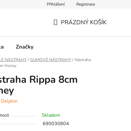
Přihlášení
Registrace
PRÁZDNÝ KOŠÍK
NÁKUPNÍ
KOŠÍK
ka
Značky
LÉ NÁSTRAHY
/
GUMOVÉ NÁSTRAHY
/
Nástraha
cm Honey
traha Rippa 8cm
ney
:
Delphin
nost
Skladem
690030804