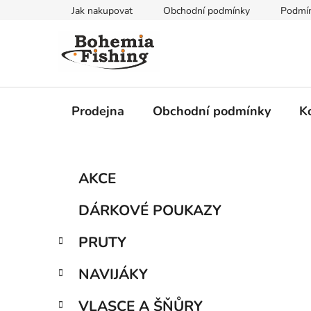
Přejít
Jak nakupovat
Obchodní podmínky
Podmín
na
obsah
Prodejna
Obchodní podmínky
K
P
K
Přeskočit
AKCE
a
kategorie
o
t
s
DÁRKOVÉ POUKAZY
e
t
g
r
PRUTY
o
a
r
NAVIJÁKY
i
n
e
n
VLASCE A ŠŇŮRY