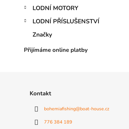
LODNÍ MOTORY
LODNÍ PŘÍSLUŠENSTVÍ
Značky
Přijímáme online platby
Z
á
Kontakt
p
a
bohemiafishing
@
boat-house.cz
t
í
776 384 189