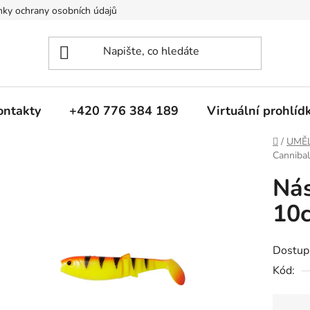
ky ochrany osobních údajů
ontakty
+420 776 384 189
Virtuální prohlíd
Domů
/
UMĚ
Canniba
Nás
10
Dostup
Kód: