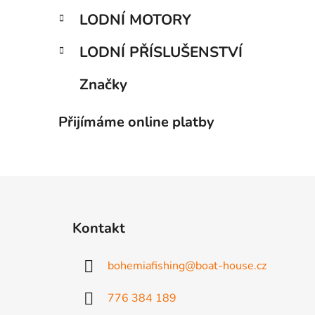
LODNÍ MOTORY
LODNÍ PŘÍSLUŠENSTVÍ
Značky
Přijímáme online platby
Z
á
Kontakt
p
a
bohemiafishing
@
boat-house.cz
t
í
776 384 189