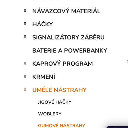
í
p
NÁVAZCOVÝ MATERIÁL
a
n
HÁČKY
e
SIGNALIZÁTORY ZÁBĚRU
l
BATERIE A POWERBANKY
KAPROVÝ PROGRAM
KRMENÍ
UMĚLÉ NÁSTRAHY
JIGOVÉ HÁČKY
WOBLERY
GUMOVÉ NÁSTRAHY