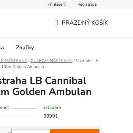
Přihlášení
Registrace
PRÁZDNÝ KOŠÍK
NÁKUPNÍ
KOŠÍK
ka
Značky
LÉ NÁSTRAHY
/
GUMOVÉ NÁSTRAHY
/
Nástraha LB
l 10cm Golden Ambulan
traha LB Cannibal
cm Golden Ambulan
nost
Skladem
58991