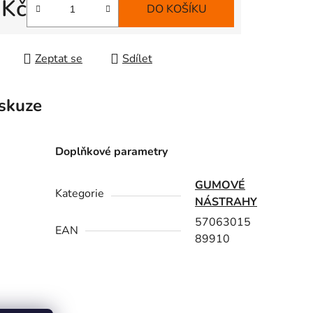
 Kč
DO KOŠÍKU
 cena:
Zeptat se
Sdílet
skuze
Doplňkové parametry
GUMOVÉ
Kategorie
NÁSTRAHY
57063015
EAN
89910