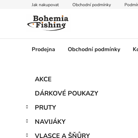
Přejít
Jak nakupovat
Obchodní podmínky
Podmín
na
obsah
Prodejna
Obchodní podmínky
K
P
K
Přeskočit
AKCE
a
kategorie
o
t
s
DÁRKOVÉ POUKAZY
e
t
g
r
PRUTY
o
a
r
NAVIJÁKY
i
n
e
n
VLASCE A ŠŇŮRY