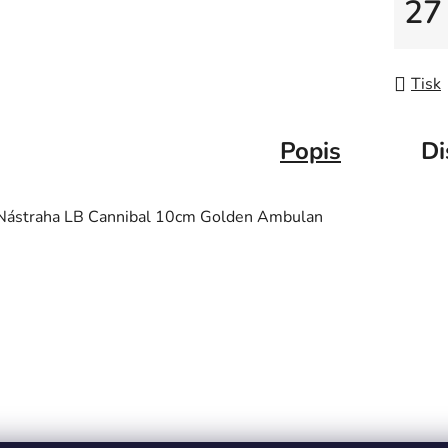
27
Měrná
Tisk
Popis
Di
Nástraha LB Cannibal 10cm Golden Ambulan