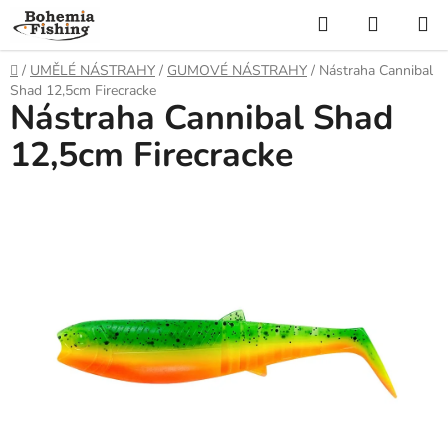
Přejít
Hledat
NÁKUP
na
KOŠÍK
obsah
Domů
/
UMĚLÉ NÁSTRAHY
/
GUMOVÉ NÁSTRAHY
/
Nástraha Cannibal
Shad 12,5cm Firecracke
Nástraha Cannibal Shad
12,5cm Firecracke