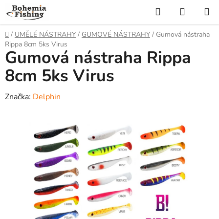
Přejít
Hledat
NÁKUP
na
KOŠÍK
obsah
Domů
/
UMĚLÉ NÁSTRAHY
/
GUMOVÉ NÁSTRAHY
/
Gumová nástraha
Rippa 8cm 5ks Virus
Gumová nástraha Rippa
8cm 5ks Virus
Značka:
Delphin