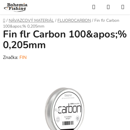
Přejít
Hledat
NÁKUP
na
KOŠÍK
obsah
Domů
/
NÁVAZCOVÝ MATERIÁL
/
FLUOROCARBON
/
Fin flr Carbon
100&apos;% 0,205mm
Fin flr Carbon 100&apos;%
0,205mm
Značka:
FIN