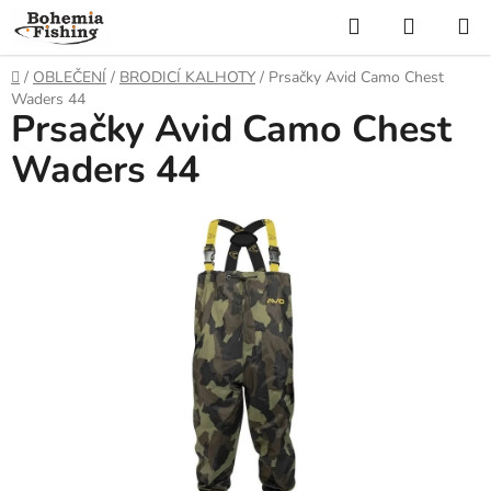
Přejít
Hledat
NÁKUP
na
KOŠÍK
obsah
Domů
/
OBLEČENÍ
/
BRODICÍ KALHOTY
/
Prsačky Avid Camo Chest
Waders 44
Prsačky Avid Camo Chest
Waders 44