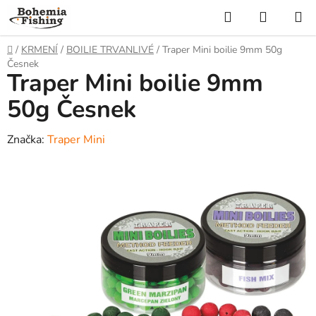
Přejít
Hledat
NÁKUP
na
KOŠÍK
obsah
Domů
/
KRMENÍ
/
BOILIE TRVANLIVÉ
/
Traper Mini boilie 9mm 50g
Česnek
Traper Mini boilie 9mm
50g Česnek
Značka:
Traper Mini