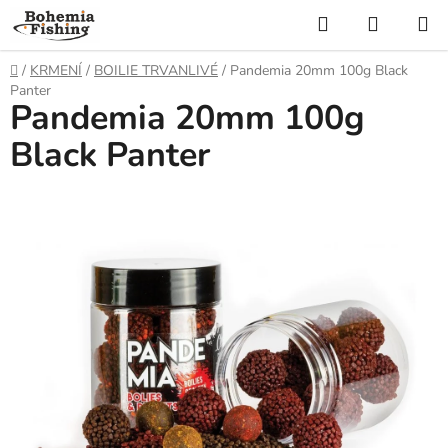
Přejít
Hledat
NÁKUP
na
KOŠÍK
obsah
Domů
/
KRMENÍ
/
BOILIE TRVANLIVÉ
/
Pandemia 20mm 100g Black
Panter
Pandemia 20mm 100g
Black Panter