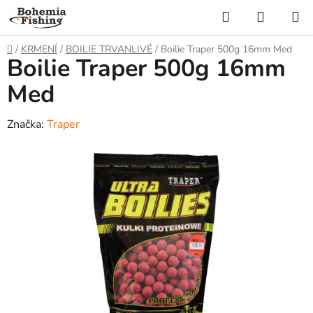
Přejít
Hledat
NÁKUP
na
KOŠÍK
obsah
Domů
/
KRMENÍ
/
BOILIE TRVANLIVÉ
/
Boilie Traper 500g 16mm Med
Boilie Traper 500g 16mm
Med
Značka:
Traper