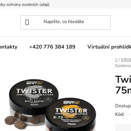
ky ochrany osobních údajů
ontakty
+420 776 384 189
Virtuální prohlíd
Domů
/
KRM
Epidemi
Tw
75m
Dostup
Kód: