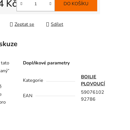
4 Kč
DO KOŠÍKU
 cena:
Zeptat se
Sdílet
skuze
 tato
Doplňkové parametry
kaný“
BOILIE
Kategorie
PLOVOUCÍ
ě
59076102
e
EAN
92786
pro