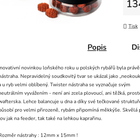
13
Měrná
Tisk
Popis
Di
Inovativní novinkou loňského roku u polských rybářů byla právě
nástraha. Nepravidelný soudkovitý tvar se ukázal jako „neokou
a u ryb velmi oblíbený. Twister nástraha se vyznačuje svým
neutrálním vyvážením - není ani zcela plovoucí, ani těžká, prost
wafterska. Lehce balancuje u dna a díky své tečkované struktuř
působí pro velmi přirozeně, rybám připomíná měkkýše. Skvělá 
lov jak na feeder, tak také na lehkou kaprařinu.
Rozměr nástrahy : 12mm x 15mm !