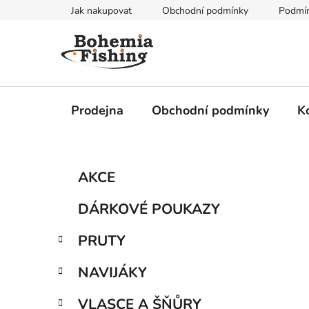
Přejít
Jak nakupovat
Obchodní podmínky
Podmín
na
obsah
Prodejna
Obchodní podmínky
K
P
K
Přeskočit
AKCE
a
kategorie
o
t
s
DÁRKOVÉ POUKAZY
e
t
g
r
PRUTY
o
a
r
NAVIJÁKY
i
n
e
n
VLASCE A ŠŇŮRY