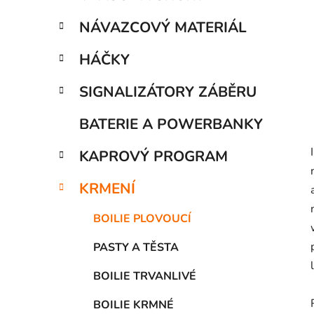
í
p
NÁVAZCOVÝ MATERIÁL
a
n
HÁČKY
e
SIGNALIZÁTORY ZÁBĚRU
l
BATERIE A POWERBANKY
KAPROVÝ PROGRAM
KRMENÍ
BOILIE PLOVOUCÍ
PASTY A TĚSTA
BOILIE TRVANLIVÉ
BOILIE KRMNÉ