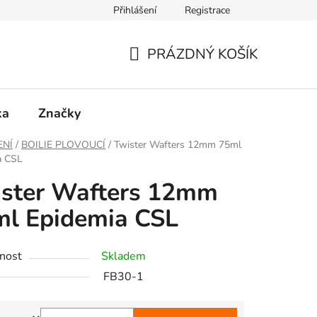
Přihlášení
Registrace
PRÁZDNÝ KOŠÍK
NÁKUPNÍ
KOŠÍK
ka
Značky
ENÍ
/
BOILIE PLOVOUCÍ
/
Twister Wafters 12mm 75ml
a CSL
ister Wafters 12mm
l Epidemia CSL
nost
Skladem
FB30-1