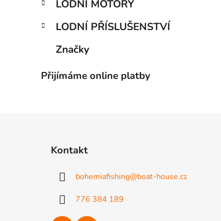
LODNÍ MOTORY
LODNÍ PŘÍSLUŠENSTVÍ
Značky
Přijímáme online platby
Z
á
Kontakt
p
a
bohemiafishing
@
boat-house.cz
t
í
776 384 189