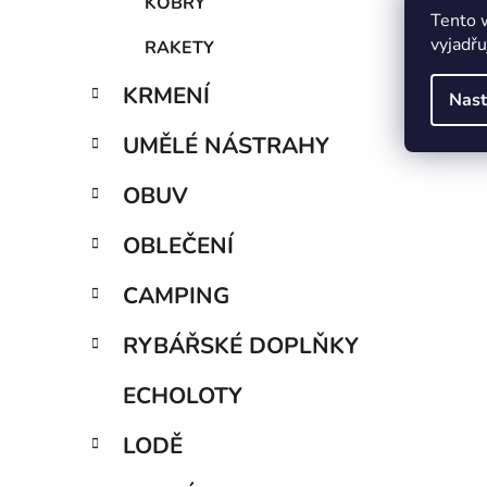
KOBRY
Tento 
vyjadřu
RAKETY
KRMENÍ
Nast
UMĚLÉ NÁSTRAHY
OBUV
OBLEČENÍ
CAMPING
RYBÁŘSKÉ DOPLŇKY
ECHOLOTY
LODĚ