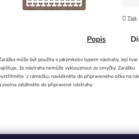
Měrná
Tisk
Popis
Di
Zarážka může být použita s jakýmkoliv typem nástrahy. Její tvar
zajišťuje, že nástraha nemůže vyklouznout ze smyčky. Zarážku
vystřihněte z rámečku, navlékněte do připraveného očka na ná
a zvolna zatáhněte do připravené nástrahy.