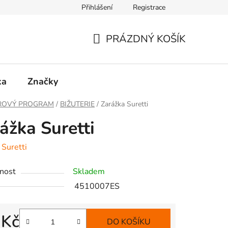
Přihlášení
Registrace
PRÁZDNÝ KOŠÍK
NÁKUPNÍ
KOŠÍK
ka
Značky
ROVÝ PROGRAM
/
BIŽUTERIE
/
Zarážka Suretti
ážka Suretti
:
Suretti
nost
Skladem
4510007ES
 Kč
DO KOŠÍKU