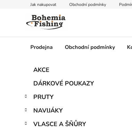
Přejít
Jak nakupovat
Obchodní podmínky
Podmín
na
obsah
Prodejna
Obchodní podmínky
K
P
K
Přeskočit
AKCE
a
kategorie
o
t
s
DÁRKOVÉ POUKAZY
e
t
g
r
PRUTY
o
a
r
NAVIJÁKY
i
n
e
n
VLASCE A ŠŇŮRY
í