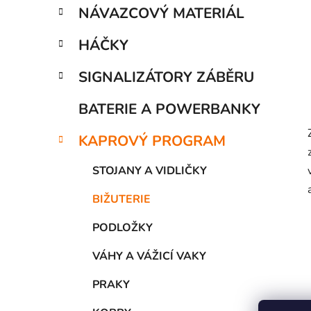
p
NÁVAZCOVÝ MATERIÁL
a
n
HÁČKY
e
SIGNALIZÁTORY ZÁBĚRU
l
BATERIE A POWERBANKY
KAPROVÝ PROGRAM
STOJANY A VIDLIČKY
BIŽUTERIE
PODLOŽKY
VÁHY A VÁŽICÍ VAKY
PRAKY