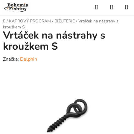
Přejít
Hledat
NÁKUP
na
KOŠÍK
obsah
Domů
/
KAPROVÝ PROGRAM
/
BIŽUTERIE
/
Vrtáček na nástrahy s
kroužkem S
Vrtáček na nástrahy s
kroužkem S
Značka:
Delphin