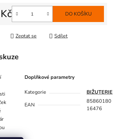
 Kč
DO KOŠÍKU
 cena:
Zeptat se
Sdílet
skuze
í
Doplňkové parametry
Kategorie
BIŽUTERIE
sti
85860180
ček
EAN
16476
é
ár
kou