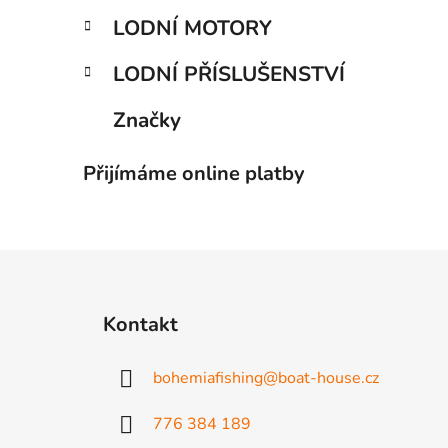
LODNÍ MOTORY
LODNÍ PŘÍSLUŠENSTVÍ
Značky
Přijímáme online platby
Z
á
Kontakt
p
a
bohemiafishing
@
boat-house.cz
t
í
776 384 189