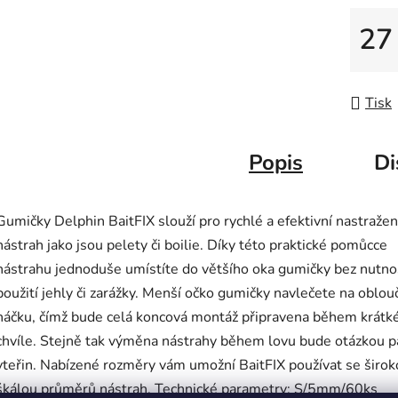
27
Měrná
Tisk
Popis
Di
Gumičky Delphin BaitFIX slouží pro rychlé a efektivní nastražen
nástrah jako jsou pelety či boilie. Díky této praktické pomůcce
nástrahu jednoduše umístíte do většího oka gumičky bez nutno
použití jehly či zarážky. Menší očko gumičky navlečete na oblou
háčku, čímž bude celá koncová montáž připravena během krátk
chvíle. Stejně tak výměna nástrahy během lovu bude otázkou p
vteřin. Nabízené rozměry vám umožní BaitFIX používat se širo
škálou průměrů nástrah. Technické parametry: S/5mm/60ks