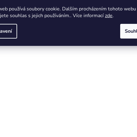
M/7mm/30ks L/10mm/30ks
web používá soubory cookie. Dalším procházením tohoto webu
jete souhlas s jejich používáním.. Více informací
zde
.
avení
Souh