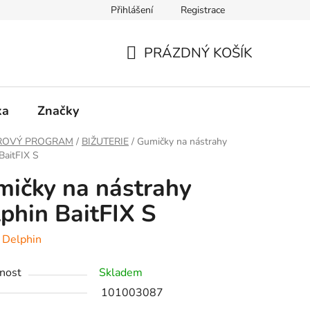
Přihlášení
Registrace
PRÁZDNÝ KOŠÍK
NÁKUPNÍ
KOŠÍK
ka
Značky
ROVÝ PROGRAM
/
BIŽUTERIE
/
Gumičky na nástrahy
BaitFIX S
ičky na nástrahy
phin BaitFIX S
:
Delphin
nost
Skladem
101003087