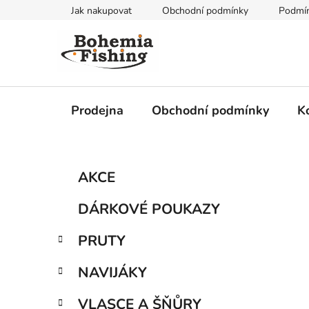
Přejít
Jak nakupovat
Obchodní podmínky
Podmín
na
obsah
Prodejna
Obchodní podmínky
K
P
K
Přeskočit
AKCE
a
kategorie
o
t
s
DÁRKOVÉ POUKAZY
e
t
g
r
PRUTY
o
a
r
NAVIJÁKY
i
n
e
n
VLASCE A ŠŇŮRY