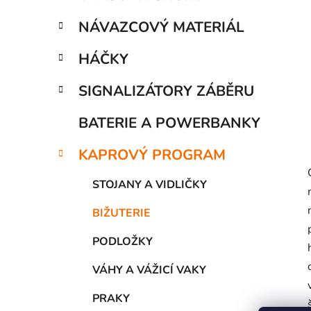
í
p
NÁVAZCOVÝ MATERIÁL
a
n
HÁČKY
e
SIGNALIZÁTORY ZÁBĚRU
l
BATERIE A POWERBANKY
KAPROVÝ PROGRAM
STOJANY A VIDLIČKY
BIŽUTERIE
PODLOŽKY
VÁHY A VÁŽICÍ VAKY
PRAKY