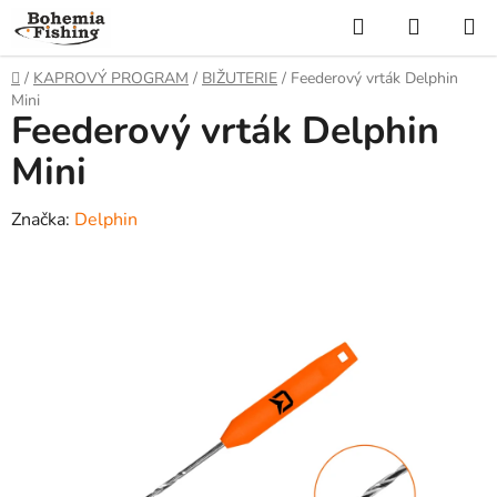
Přejít
Hledat
NÁKUP
na
KOŠÍK
obsah
Domů
/
KAPROVÝ PROGRAM
/
BIŽUTERIE
/
Feederový vrták Delphin
Mini
Feederový vrták Delphin
Mini
Značka:
Delphin