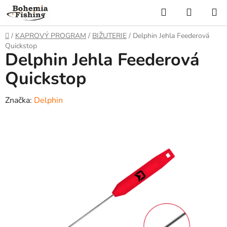
Přejít
Hledat
NÁKUP
na
KOŠÍK
obsah
Domů
/
KAPROVÝ PROGRAM
/
BIŽUTERIE
/
Delphin Jehla Feederová
Quickstop
Delphin Jehla Feederová
Quickstop
Značka:
Delphin